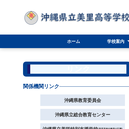
ホーム
学校案内
学校案内
アクセス
学校長挨拶
スクールポリ
学校評価
学校要覧／内
リンク
関係機関リンク
沖縄県教育委員会
沖縄県立総合教育センター
(美里高校分教室の記事)