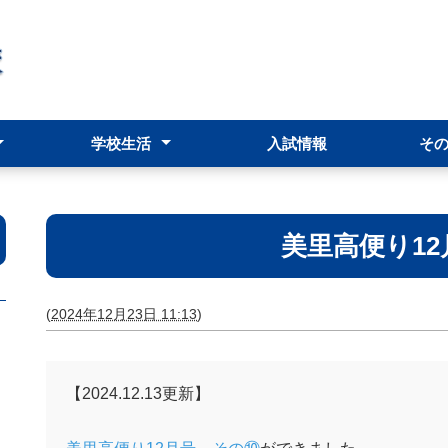
学校生活
入試情報
そ
シー
規
校長だより(学校の様子等)
行事予定表
美里高便り1
(
2024年12月23日 11:13
)
【2024.12.13更新】