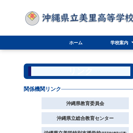
ホーム
学校案内
学校案内
アクセス
学校長挨拶
スクールポリ
学校評価
学校要覧／内
リンク
関係機関リンク
沖縄県教育委員会
沖縄県立総合教育センター
(美里高校分教室の記事)