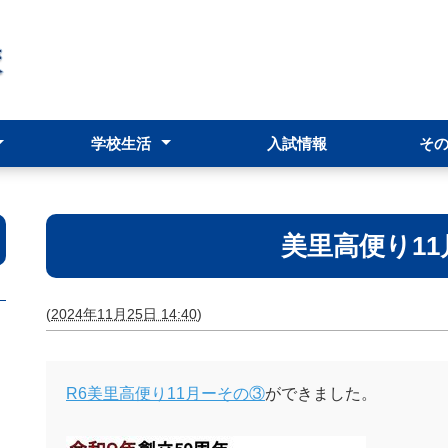
学校生活
入試情報
そ
シー
規
校長だより(学校の様子等)
行事予定表
美里高便り1
(
2024年11月25日 14:40
)
R6美里高便り11月ーその③
ができました。