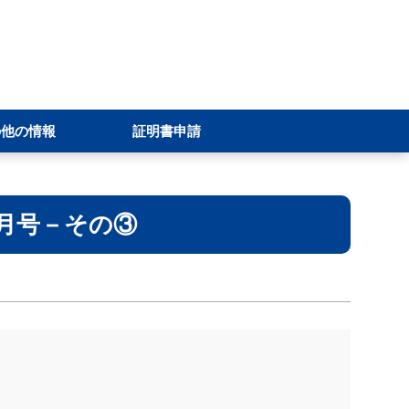
の他の情報
証明書申請
1月号－その③